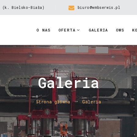
 (k. Bielsko-Biała)
biuro@wmbserwis.pl
O NAS
OFERTA
GALERIA
OWS
K
Galeria
Strona główna
Galeria