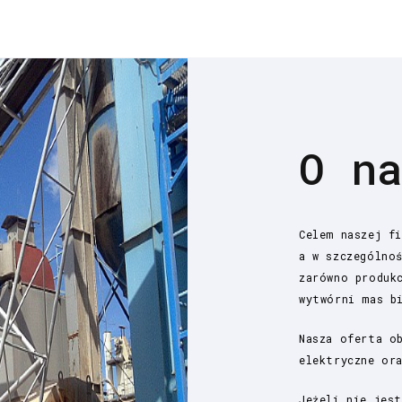
O n
Celem naszej f
a w szczególno
zarówno produk
wytwórni mas b
Nasza oferta o
elektryczne or
Jeżeli nie jes