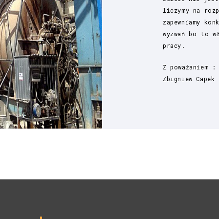
liczymy na roz
zapewniamy kon
wyzwań bo to w
pracy.
Z poważaniem :
Zbigniew Capek 