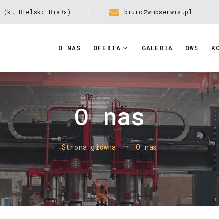
 (k. Bielsko-Biała)
biuro@wmbserwis.pl
O NAS
OFERTA
GALERIA
OWS
K
O nas
Strona główna
O nas