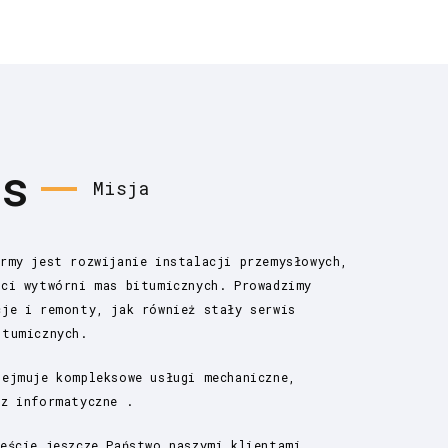
as
Misja
irmy jest rozwijanie instalacji przemysłowych,
ści wytwórni mas bitumicznych. Prowadzimy
cje i remonty, jak również stały serwis
itumicznych.
bejmuje kompleksowe usługi mechaniczne,
az informatyczne .
teście jeszcze Państwo naszymi klientami